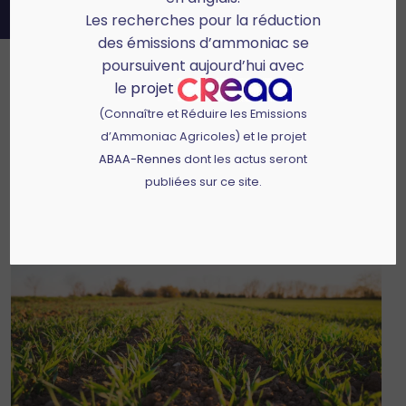
Les recherches pour la réduction
des émissions d’ammoniac se
poursuivent aujourd’hui avec
Fiche pratique
le
projet
(Connaître et Réduire les Emissions
Thématique(s) :
Sensibilisation
et
Travaux avec le groupe
d’Ammoniac Agricoles) et le projet
pionnier
ABAA-Rennes
dont les actus seront
Document(s) :
1
publiées sur ce site.
Publié le :
09 févr. 2026
Télécharger