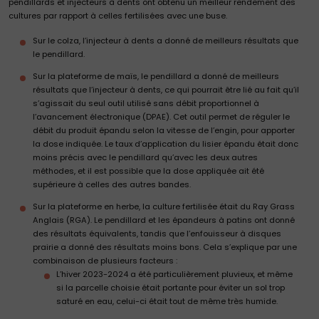
pendillards et injecteurs à dents ont obtenu un meilleur rendement des
cultures par rapport à celles fertilisées avec une buse.
Sur le colza, l’injecteur à dents a donné de meilleurs résultats que
le pendillard.
Sur la plateforme de maïs, le pendillard a donné de meilleurs
résultats que l’injecteur à dents, ce qui pourrait être lié au fait qu’il
s’agissait du seul outil utilisé sans débit proportionnel à
l’avancement électronique (DPAE). Cet outil permet de réguler le
débit du produit épandu selon la vitesse de l’engin, pour apporter
la dose indiquée. Le taux d’application du lisier épandu était donc
moins précis avec le pendillard qu’avec les deux autres
méthodes, et il est possible que la dose appliquée ait été
supérieure à celles des autres bandes.
Sur la plateforme en herbe, la culture fertilisée était du Ray Grass
Anglais (RGA). Le pendillard et les épandeurs à patins ont donné
des résultats équivalents, tandis que l’enfouisseur à disques
prairie a donné des résultats moins bons. Cela s’explique par une
combinaison de plusieurs facteurs :
L’hiver 2023-2024 a été particulièrement pluvieux, et même
si la parcelle choisie était portante pour éviter un sol trop
saturé en eau, celui-ci était tout de même très humide.