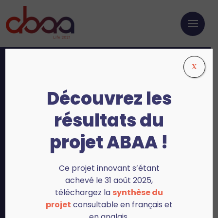
X
Accueil
>
Résultats
>
Plateformes expérimentales : impact
du matériel d’épandage sur la performance des cultures
Découvrez les
résultats du
Plateformes
expérimentales : impact
projet ABAA !
du matériel
d’épandage sur la
Ce projet innovant s’étant
performance des
achevé le 31 août 2025,
cultures
téléchargez la
synthèse du
projet
consultable en français et
en anglais.