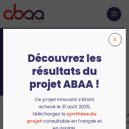
X
Accueil
>
L’équipe du projet
Découvrez les
L’équipe du projet
résultats du
projet ABAA !
Ce projet innovant s’étant
achevé le 31 août 2025,
Organisation d’un territoire pilote et mise
téléchargez la
synthèse du
A
en place de mesures d’ammoniac et de
projet
consultable en français et
d
particules fines
en anglais.