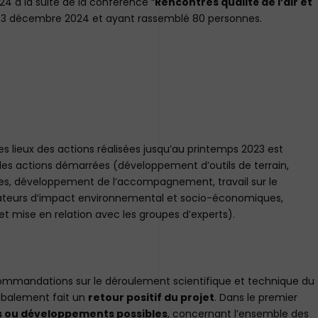
 à la suite de la conférence “
Rencontres qualité de l’air et
e 3 décembre 2024 et ayant rassemblé 80 personnes.
es lieux des actions réalisées jusqu’au printemps 2023 est
es actions démarrées (développement d’outils de terrain,
s, développement de l’accompagnement, travail sur le
ndicateurs d’impact environnemental et socio-économiques,
 mise en relation avec les groupes d’experts).
commandations sur le déroulement scientifique et technique du
globalement fait un
retour positif du projet
. Dans le premier
ns ou développements possibles
, concernant l’ensemble des