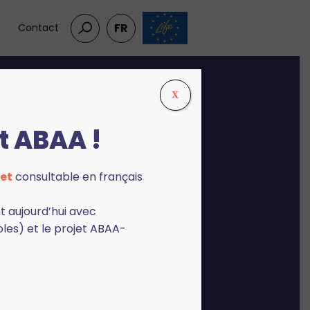
FR
Contact
X
t ABAA !
chnique du
jet
consultable en français
t aujourd’hui avec
esoins
les) et le projet
ABAA-
mandations, mais
 à potentiels de