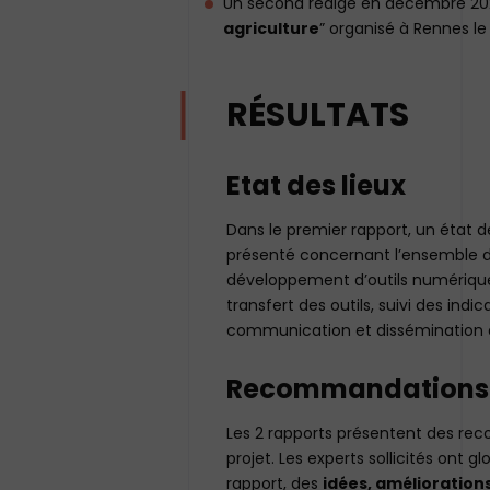
Un second rédigé en décembre 2024
agriculture
” organisé à Rennes l
RÉSULTATS
Etat des lieux
Dans le premier rapport, un état d
présenté concernant l’ensemble d
développement d’outils numérique
transfert des outils, suivi des i
communication et dissémination et
Recommandations
Les 2 rapports présentent des re
projet. Les experts sollicités ont 
rapport, des
idées, amélioratio