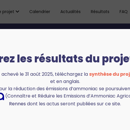
e projet
Calendrier
Actualités
Résultats
FAQ
 scientifique et technique du projet
ez les résultats du proje
andation scientifique et te
 achevé le 31 août 2025, téléchargez la
synthèse du pro
et en anglais.
ur la réduction des émissions d’ammoniac se poursuiven
e sur un réseau de groupes d’experts sollicité selon les b
(Connaître et Réduire les Emissions d’Ammoniac Agrico
esures, sur l’agronomie, sur la modélisation, etc.)
.
Rennes
dont les actus seront publiées sur ce site.
r des retours d’expérience, des évaluations, des recom
ge et de permettre de développer un relai vers les zones
s développés dans le projet.