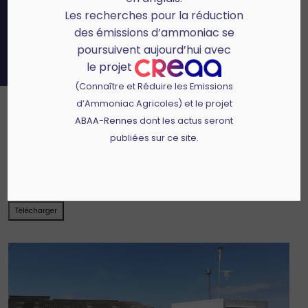
Les recherches pour la réduction
des émissions d’ammoniac se
poursuivent aujourd’hui avec
le
projet
(Connaître et Réduire les Emissions
d’Ammoniac Agricoles) et le projet
Fiche pratique
ABAA-Rennes
dont les actus seront
publiées sur ce site.
Thématique(s) :
Mesure d'ammoniac
Document(s) :
1
Publié le :
18 août 2025
Télécharger