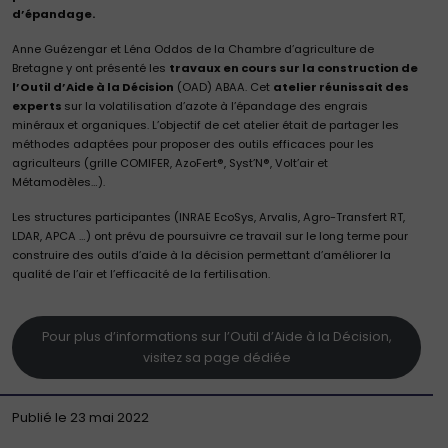
d’épandage.
Anne Guézengar et Léna Oddos de la Chambre d’agriculture de
Bretagne y ont présenté les
travaux en cours sur la construction de
l’Outil d’Aide à la Décision
(OAD) ABAA. Cet
atelier réunissait des
experts
sur la volatilisation d’azote à l’épandage des engrais
minéraux et organiques. L’objectif de cet atelier était de partager les
méthodes adaptées pour proposer des outils efficaces pour les
agriculteurs (grille COMIFER, AzoFert®, Syst’N®, Volt’air et
Métamodèles…).
Les structures participantes (INRAE EcoSys, Arvalis, Agro-Transfert RT,
LDAR, APCA …) ont prévu de poursuivre ce travail sur le long terme pour
construire des outils d’aide à la décision permettant d’améliorer la
qualité de l’air et l’efficacité de la fertilisation.
Pour plus d’informations sur l’Outil d’Aide à la Décision,
visitez sa page dédiée
Publié le 23 mai 2022